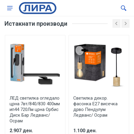
Истакнати производи
ЛЕД светилка огледало
Светилка декор.
црна 7вт/840/830 400мм
фасонка Е27 висечка
ип44 720Лм црна Орбис
дрво Пендулум
Диск Бар Ледванс/
Ледванс/ Осрам
Осрам
2.907 ден.
1.100 ден.