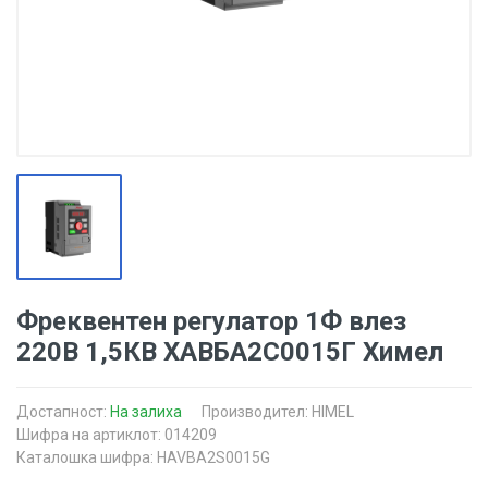
Фреквентен регулатор 1Ф влез
220В 1,5КВ ХАВБА2С0015Г Химел
Достапност:
На залиха
Производител:
HIMEL
Шифра на артиклот: 014209
Каталошка шифра: HAVBA2S0015G