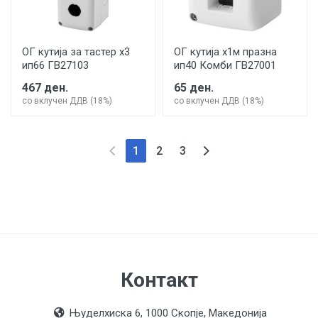
ОГ кутија за тастер х3
ОГ кутија х1м празна
ип66 ГВ27103
ип40 Комби ГВ27001
467 ден.
65 ден.
со вклучен ДДВ (18%)
со вклучен ДДВ (18%)
(current)
1
2
3
Контакт
Њуделхиска 6, 1000 Скопје, Македонија