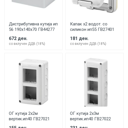
Дистрибутивна кутија ип
Капак х2 водот. со
56 190х140х70 ГВ44277
силикон ип55 ГВ27401
672 ден.
181 ден.
со вклучен ДДВ (18%)
со вклучен ДДВ (18%)
ОГ кутија 2х2м
ОГ кутија 2х3м
вертик.ип40 ГВ27021
вертик.ип40 ГВ27022
155 ден.
231 ден.