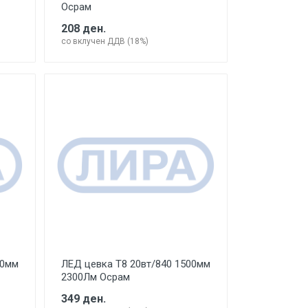
Осрам
208 ден.
со вклучен ДДВ (18%)
00мм
ЛЕД цевка Т8 20вт/840 1500мм
2300Лм Осрам
349 ден.