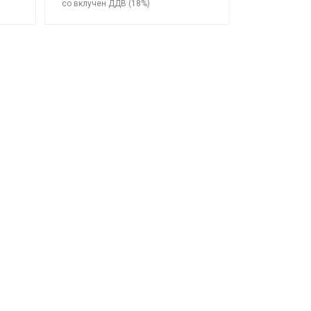
со вклучен ДДВ (18%)