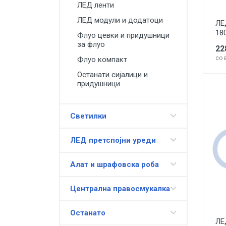
ЛЕД ленти
ЛЕД модули и додатоци
ЛЕ
18
Флуо цевки и придушници
за флуо
22
со 
Флуо компакт
Останати сијалици и
придушници
Светилки
ЛЕД претспојни уреди
Алат и шрафовска роба
Централна правосмукалка
Останато
ЛЕ