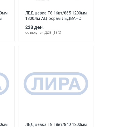
00мм
ЛЕД цевка Т8 16вт/865 1200мм
м
1800Лм АЦ осрам ЛЕДВАНС
228 ден.
со вклучен ДДВ (18%)
00мм
ЛЕД цевка Т8 18вт/840 1200мм