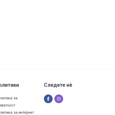
олитики
Следете нѐ
литика за
иватност
литика за интернет