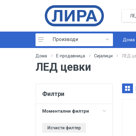
Производи
Дома
Паметен дом
Дома
Е-продавница
Сијалици
ЛЕД ц
ЛЕД цевки
Инсталација
Развод на инсталација
Активна опрема
Филтри
Индустриски приклучници
Додатоци
Моментални филтри
Галантерија
Исчисти филтер
Модуларна галантерија GEWISS
SYSTEM