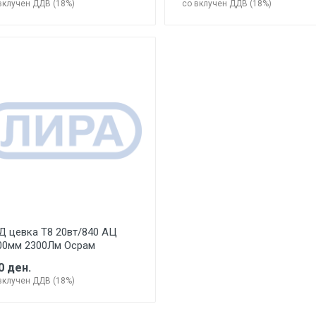
вклучен ДДВ (18%)
со вклучен ДДВ (18%)
Д цевка Т8 20вт/840 АЦ
00мм 2300Лм Осрам
0 ден.
вклучен ДДВ (18%)