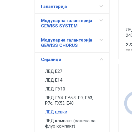
Галантерија
Модуларна галантерија
GEWISS SYSTEM
ЛЕ
24
Модуларна галантерија
27
GEWISS CHORUS
со 
Сијалици
ЛЕД Е27
ЛЕД Е14
ЛЕД ГУ10
ЛЕД ГУ4, ГУ5.3, Г9, Г53,
Р7с, ГХ53, Е40
ЛЕД цевки
ЛЕД компакт (замена за
флуо компакт)