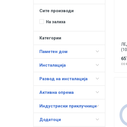
Модуларна галантерија GEWISS
Сите производи
CHORUS
На залиха
Сијалици
Светилки
Категории
ЛЕ
ЛЕД претспојни уреди
(1
Паметен дом
Алат и шрафовска роба
65
со 
Централна правосмукалка
Инсталација
Останато
Развод на инсталација
Активна опрема
Индустриски приклучници
Додатоци