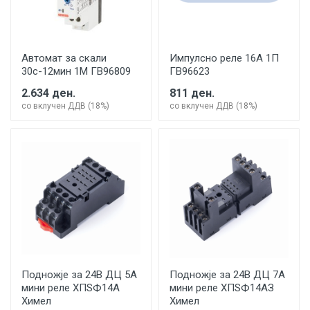
Автомат за скали
Импулсно реле 16А 1П
30с-12мин 1М ГВ96809
ГВ96623
2.634 ден.
811 ден.
со вклучен ДДВ (18%)
со вклучен ДДВ (18%)
Подножје за 24В ДЦ 5А
Подножје за 24В ДЦ 7А
мини реле ХПЅФ14А
мини реле ХПЅФ14АЗ
Химел
Химел