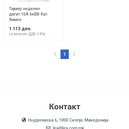
Тајмер неделен
дигит.10А 6кВВ бат.
Химел
1.113 ден.
со вклучен ДДВ (18%)
(current)
1
Контакт
Њуделхиска 6, 1000 Скопје, Македонија
lira@lira.com.mk