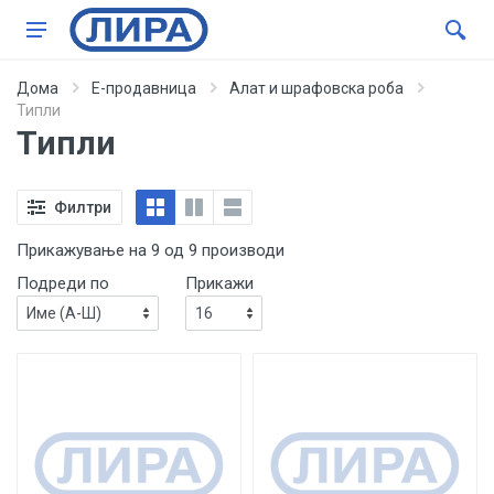
Дома
Е-продавница
Алат и шрафовска роба
Типли
Типли
Филтри
Прикажување на 9 од 9 производи
Подреди по
Прикажи