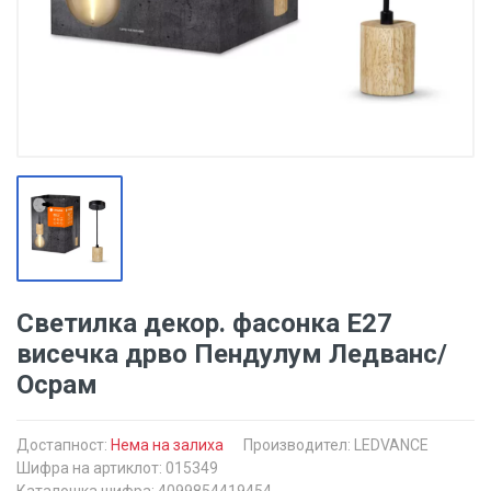
Светилка декор. фасонка Е27
висечка дрво Пендулум Ледванс/
Осрам
Достапност:
Нема на залиха
Производител:
LEDVANCE
Шифра на артиклот: 015349