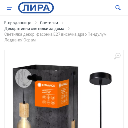
Е-продавница
Светилки
Декоративни светилки за дома
Светилка декор. фасонка Е27 висечка дрво Пендулум
Ледванс/ Осрам