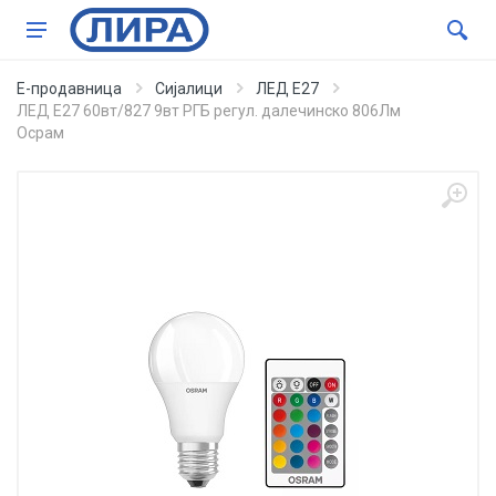
Е-продавница
Сијалици
ЛЕД Е27
ЛЕД Е27 60вт/827 9вт РГБ регул. далечинско 806Лм
Осрам