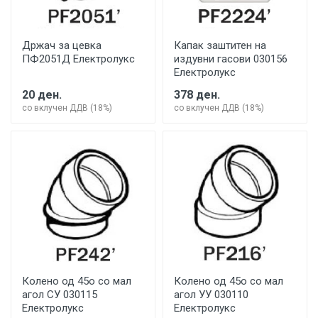
Држач за цевка
Капак заштитен на
ПФ2051Д Електролукс
издувни гасови 030156
Електролукс
20 ден.
378 ден.
со вклучен ДДВ (18%)
со вклучен ДДВ (18%)
Колено од 45о со мал
Колено од 45о со мал
агол СУ 030115
агол УУ 030110
Електролукс
Електролукс