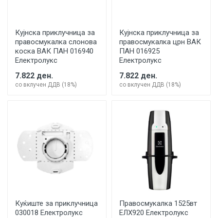
Кујнска приклучница за
Кујнска приклучница за
правосмукалка слонова
правосмукалка црн ВАК
коска ВАК ПАН 016940
ПАН 016925
Електролукс
Електролукс
7.822 ден.
7.822 ден.
со вклучен ДДВ (18%)
со вклучен ДДВ (18%)
Куќиште за приклучница
Правосмукалка 1525вт
030018 Електролукс
ЕЛХ920 Електролукс