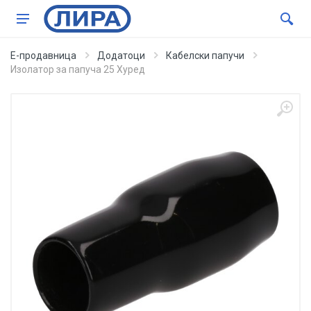
Е-продавница
Додатоци
Кабелски папучи
Изолатор за папуча 25 Хуред