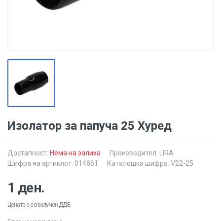
Изолатор за папуча 25 Хуред
Достапност:
Нема на залиха
Производител:
LIRA
Шифра на артиклот: 014861
Каталошка шифра: V22-25
1 ден.
Цената е со вклучен ДДВ