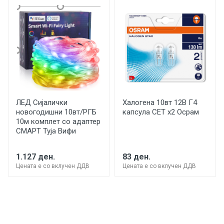
ЛЕД Сијалички
Халогена 10вт 12В Г4
новогодишни 10вт/РГБ
капсула СЕТ х2 Осрам
10м комплет со адаптер
СМАРТ Туја Вифи
1.127 ден.
83 ден.
Цената е со вклучен ДДВ
Цената е со вклучен ДДВ