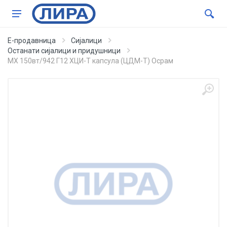
Е-продавница
Сијалици
Останати сијалици и придушници
МХ 150вт/942 Г12 ХЦИ-Т капсула (ЦДМ-Т) Осрам