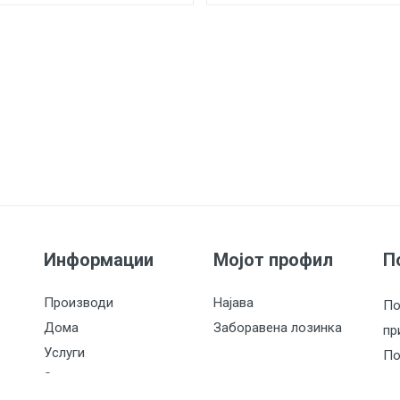
Информации
Мојот профил
П
Производи
Најава
По
Дома
Заборавена лозинка
пр
Услуги
По
За нас
пр