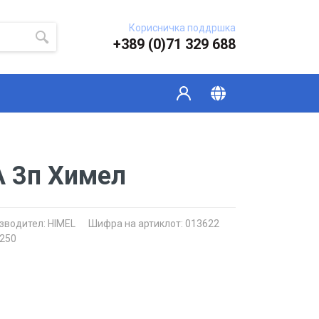
Корисничка поддршка
+389 (0)71 329 688
А 3п Химел
зводител:
HIMEL
Шифра на артиклот: 013622
250