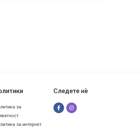
олитики
Следете нѐ
литика за
иватност
литика за интернет
одажба