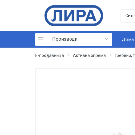
Производи
Дома
Паметен дом
Е-продавница
Активна опрема
Гребени, 
Инсталација
Развод на инсталација
Активна опрема
Индустриски приклучници
Додатоци
Галантерија
Модуларна галантерија GEWISS
SYSTEM