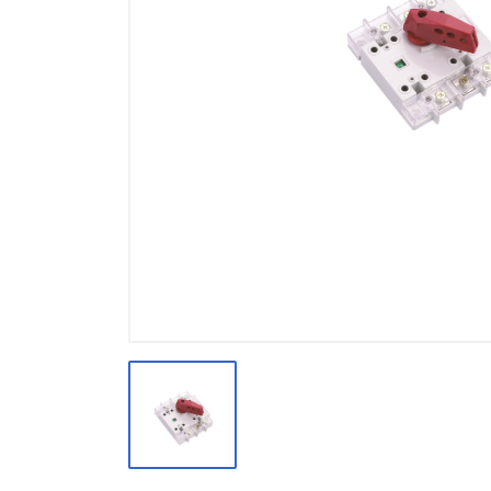
Модуларна галантерија GEWISS
CHORUS
Сијалици
Светилки
ЛЕД претспојни уреди
Алат и шрафовска роба
Централна правосмукалка
Останато