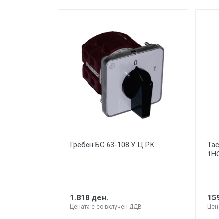
Гребен БС 63-108 У Ц РК
Тас
1Н
1.818 ден.
159
Цената е со вклучен ДДВ
Цен