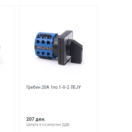
Гребен 20А 1по.1-0-2 ЛЕЈУ
Гребен 20А
207 ден.
314 ден.
Цената е со вклучен ДДВ
Цената е со 