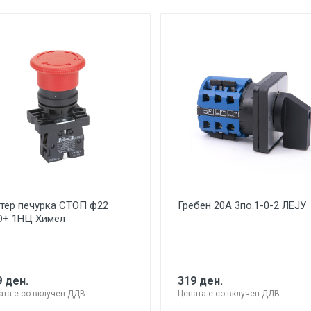
тер печурка СТОП ф22
Гребен 20А 3по.1-0-2 ЛЕЈУ
О+ 1НЦ Химел
 ден.
319 ден.
ата е со вклучен ДДВ
Цената е со вклучен ДДВ