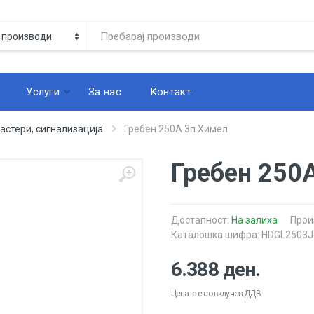
Услуги
За нас
Контакт
тастери, сигнализација
Гребен 250А 3п Химел
Гребен 250
Достапност:
На залиха
Прои
Каталошка шифра: HDGL2503J
6.388 ден.
Цената е со вклучен ДДВ